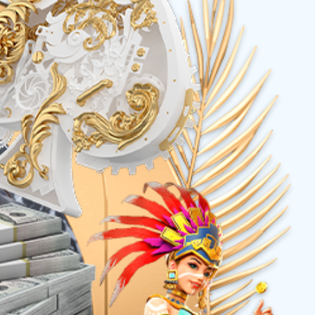
后的逻辑与影响。
，成绩曲线稳步攀升
与战术重建的阵痛期。然而，他凭借丰富的
2-2023赛季，深圳男篮在郑永刚的带领
辽宁、广东等强敌的经典战役。数据显示，
下，进攻效率也跻身联盟前五。他的战术核
同时给予了贺希宁等外线球员充分的发挥空
前四，展现出争冠球队的潜力。
役中暴露出稳定性不足的问题，尤其是一些
了质疑。尽管如此，他在任期内整体胜率超
的带队成绩曲线呈现出一条从低到高、再小
槛。