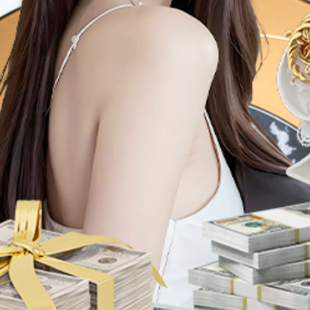
的带队成绩曲线出发，深入剖析深圳男篮换帅背
郑永刚时代：从磨合到爆发
郑永刚接手深圳男篮初期，球队正处于阵容调整
执教经验，迅速将球队的防守体系打磨成型。在202
下打出了一波令人瞩目的连胜潮，其中不乏击败
郑永刚执教期间，球队的场均失分控制在95分以
心强调内外结合，激活了沈梓捷的内线统治力，
间。这段时期，深圳男篮的排名一度稳定在联赛
然而，好景不长。随着赛季深入，球队在关键战
胶着比赛的末节崩盘，让郑永刚的战术布置受到
过65%，为球队打下坚实基础。可以说，郑永刚
幅回落的抛物线，高峰时几乎触碰到总冠军的门