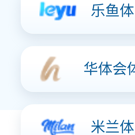
精选推荐
1
陈雨菲网前控制得分率65%，新加坡公
新加坡羽毛球公开赛女单决赛落下帷幕，中国
2026-07-27
2
奥斯梅恩上赛季意甲射正率58%，那不
上赛季意甲，奥斯梅恩以58%的射正率交出了
2026-07-22
3
吴前末节独得15分逆转比赛，浙江后
在昨晚进行的CBA常规赛焦点战中，浙江队凭
2026-07-24