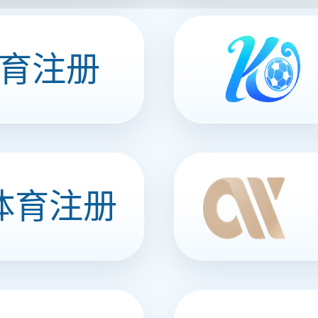
曲线。前者强调防守为先、循序渐进，后者追求
点，正是俱乐部在成绩压力下的一次豪赌。目前
术体系的连贯性，还是球员心态的调整，都尚未
展望未来，俱乐部需要明确方向：是继续信任王建
遗产。如果无法在短时间内找到平衡点，那么换
圳男篮而言，唯有耐心与智慧并存，才能让这支