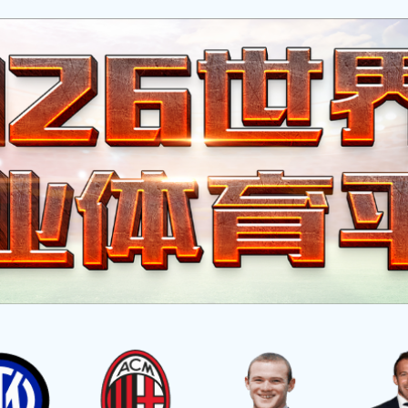
App下载
公司介绍
体育资讯
云线上下载
—— 比赛数据从这里