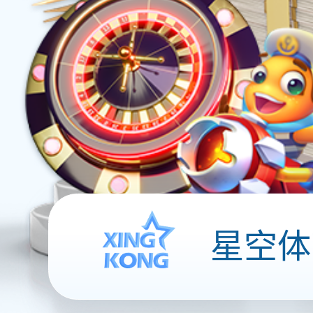
深圳男篮换帅如过山车，郑
永刚与王建军两任带队成绩
曲线全梳理