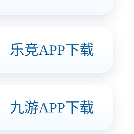
开云线上下载
开云线上官网_开云（中国） 【点击发财🔰eson推荐已完
公开认证备案🔰财源滚滚】 成立于2011年11月，注册资
金8500万，是一家生产各类互联网平台服务的职能厂家，