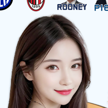
、专业数据、高清视频，
开云线上下载APP
与网页版为您提供便
APP下载
网页版入口
深圳男篮的换帅风波，在CBA联赛中掀起了一阵
的突然回归，再到如今战绩的起伏不定，这支球
不仅牵动着球迷的心弦，更折射出俱乐部在赛季