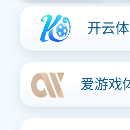
上一篇：
博尔特保持的100米世界纪录9秒58…
精选推荐
1
《英雄联盟》MSI决赛第五局BP遭质疑
在刚刚落幕的《英雄联盟》MSI决赛中，T1
2026-06-01
2
卡索拉前途未卜，奥维耶多的征程渐入
西甲联赛的硝烟即将散尽，而在这段收官之旅
2026-05-23