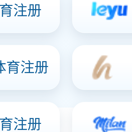
联防
队再次遭遇了迈阿密热火...
战术
反战术”打出了令人瞩...
卫关键
借后卫吴前在末节的爆发...
联系我们