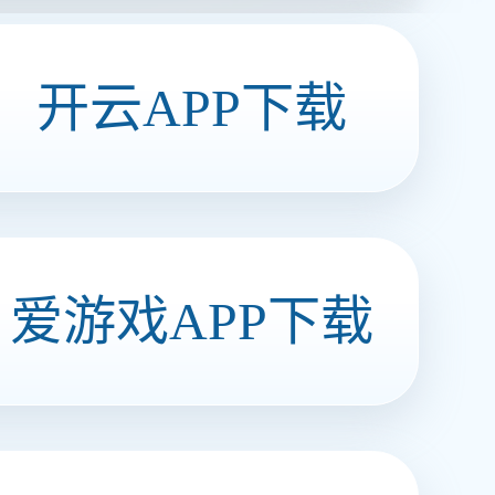
下一篇：
尼克斯野心暴露：锡伯杜下课倒计时