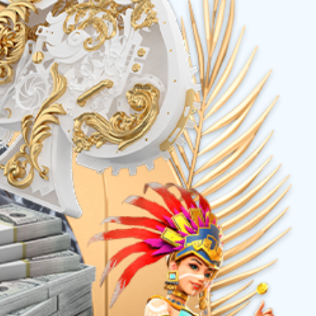
博的救星。
体系面临崩盘
+分和10+助攻，但进入季后赛后，他的效
破屡屡受阻，三分命中率更是跌至30%以
误，导致球队进攻节奏混乱。若继续让孙铭
王博需要意识到，当前的孙铭徽已难以承担
能破局
热。他不仅拥有稳定的中远投能力，还能在
打法更适应辽宁队的防守策略——他擅长利
博敢于暂时弃用孙铭徽，将赵岩昊提上首
的防守积极性远胜于孙铭徽，他能有效限制