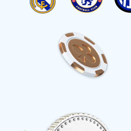
覆盖实时赛事
首页
/
体育资讯
/ 正文