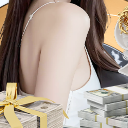
铭徽，将希望寄托于另一名球员，他可能就是王
孙铭徽状态堪忧，广厦进攻
孙铭徽作为广厦的进攻发动机，本赛季场均贡献20
率明显下滑。面对辽宁队的强力防守，孙铭徽的突
下。更致命的是，他在高强度对抗下多次出现失
徽掌控大量球权，广厦恐遭横扫并非危言耸听。
核心重任，强行依赖只会拖累全队。
一人可成王博救星，变阵或
在广厦的替补席上，年轻后卫赵岩昊近期状态火
无球跑动中制造威胁。与孙铭徽不同，赵岩昊的
用掩护快速出手，也能在快攻中寻找机会。若王
发，广厦的进攻空间将得到改善。此外，赵岩昊