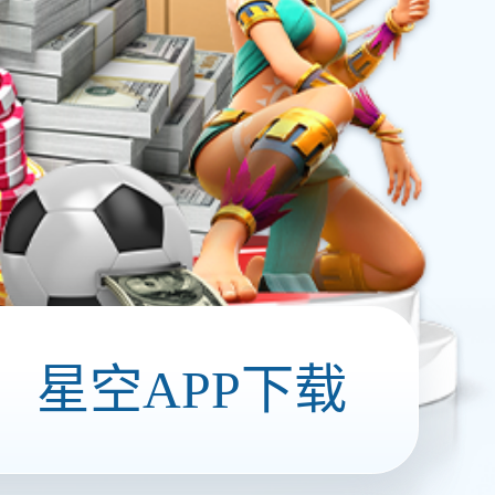
救星，他的爆发或许能改变系列赛走向。
横扫泥潭
金秋和奥卡福的组合在面对辽宁时本应占据
。王博应增加赵岩昊与胡金秋的挡拆配合，
能找回常规赛的侵略性，广厦恐遭横扫的预
打独斗，系列赛可能早早失去悬念。
较量。王博若想避免被横扫，就必须果断弃
年轻球员能否扛起大旗，成为广厦的救星，
变都是广厦唯一的出路——毕竟，坐以待毙